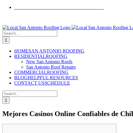
Skip
Professional & Affordable San Antonio Roofers
to
content
Free Estimates! (210) 625-4541
Search
for:
HOME
SAN ANTONIO ROOFING
RESIDENTIAL
ROOFING
New San Antonio Roofs
San Antonio Roof Repairs
COMMERCIAL
ROOFING
BLOG
HELPFUL RESOURCES
CONTACT US
SCHEDULE
Search
for:
Mejores Casinos Online Confiables de Chil