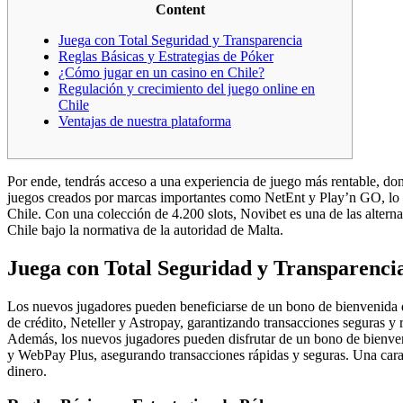
Content
Juega con Total Seguridad y Transparencia
Reglas Básicas y Estrategias de Póker
¿Cómo jugar en un casino en Chile?
Regulación y crecimiento del juego online en
Chile
Ventajas de nuestra plataforma
Por ende, tendrás acceso a una experiencia de juego más rentable, do
juegos creados por marcas importantes como NetEnt y Play’n GO, lo 
Chile. Con una colección de 4.200 slots, Novibet es una de las alterna
Chile bajo la normativa de la autoridad de Malta.
Juega con Total Seguridad y Transparenci
Los nuevos jugadores pueden beneficiarse de un bono de bienvenida d
de crédito, Neteller y Astropay, garantizando transacciones seguras y
Además, los nuevos jugadores pueden disfrutar de un bono de bienven
y WebPay Plus, asegurando transacciones rápidas y seguras. Una caracte
dinero.