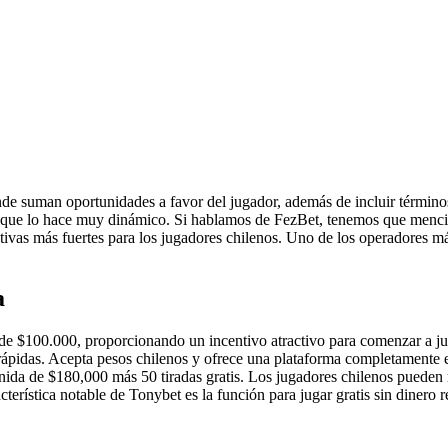
nde suman oportunidades a favor del jugador, además de incluir términos
que lo hace muy dinámico. Si hablamos de FezBet, tenemos que mencion
tivas más fuertes para los jugadores chilenos. Uno de los operadores má
a
e $100.000, proporcionando un incentivo atractivo para comenzar a jug
 rápidas. Acepta pesos chilenos y ofrece una plataforma completamente e
ida de $180,000 más 50 tiradas gratis. Los jugadores chilenos pueden
rística notable de Tonybet es la función para jugar gratis sin dinero re