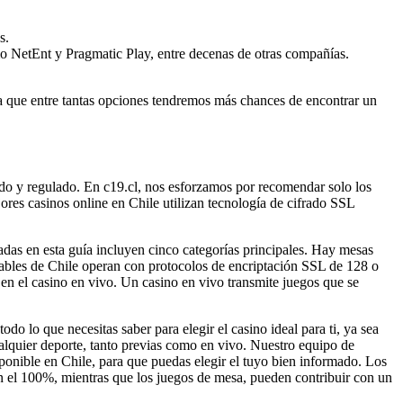
s.
mo NetEnt y Pragmatic Play, entre decenas de otras compañías.
ica que entre tantas opciones tendremos más chances de encontrar un
do y regulado. En c19.cl, nos esforzamos por recomendar solo los
ores casinos online en Chile utilizan tecnología de cifrado SSL
adas en esta guía incluyen cinco categorías principales. Hay mesas
fiables de Chile operan con protocolos de encriptación SSL de 128 o
o en el casino en vivo. Un casino en vivo transmite juegos que se
o lo que necesitas saber para elegir el casino ideal para ti, ya sea
ualquier deporte, tanto previas como en vivo. Nuestro equipo de
sponible en Chile, para que puedas elegir el tuyo bien informado. Los
n el 100%, mientras que los juegos de mesa, pueden contribuir con un